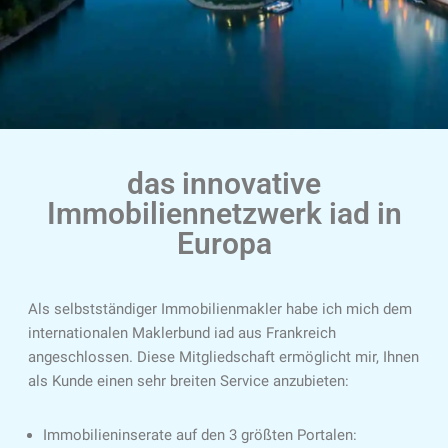
das innovative
Immobiliennetzwerk iad in
Europa
Als selbstständiger Immobilienmakler habe ich mich dem
internationalen Maklerbund iad aus Frankreich
angeschlossen. Diese Mitgliedschaft ermöglicht mir, Ihnen
als Kunde einen sehr breiten Service anzubieten:
Immobilieninserate auf den 3 größten Portalen: