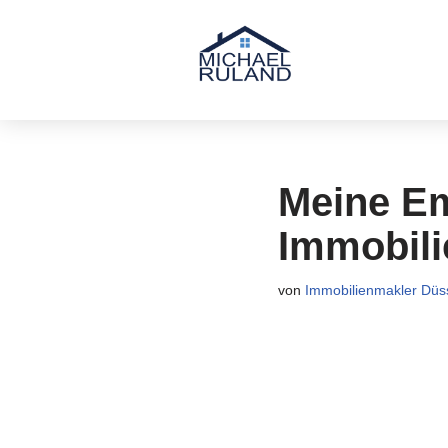
Zum
Inhalt
springen
Meine Em
Immobili
von
Immobilienmakler Düss