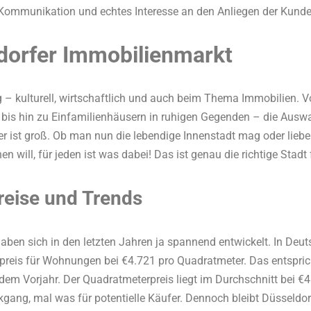
e Kommunikation und echtes Interesse an den Anliegen der Kunde
dorfer Immobilienmarkt
tig – kulturell, wirtschaftlich und auch beim Thema Immobilien. 
s hin zu Einfamilienhäusern in ruhigen Gegenden – die Ausw
 ist groß. Ob man nun die lebendige Innenstadt mag oder lieber
en will, für jeden ist was dabei! Das ist genau die richtige Sta
reise und Trends
aben sich in den letzten Jahren ja spannend entwickelt. In Deuts
fpreis für Wohnungen bei €4.721 pro Quadratmeter. Das entspr
em Vorjahr. Der Quadratmeterpreis liegt im Durchschnitt bei €4
ang, mal was für potentielle Käufer. Dennoch bleibt Düsseldorf