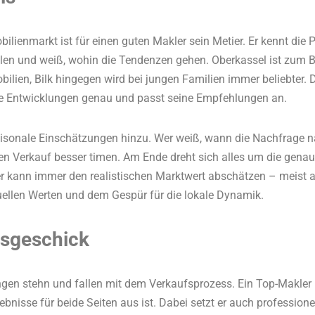
lienmarkt ist für einen guten Makler sein Metier. Er kennt die P
len und weiß, wohin die Tendenzen gehen. Oberkassel ist zum B
lien, Bilk hingegen wird bei jungen Familien immer beliebter.
se Entwicklungen genau und passt seine Empfehlungen an.
onale Einschätzungen hinzu. Wer weiß, wann die Nachfrage 
den Verkauf besser timen. Am Ende dreht sich alles um die gena
er kann immer den realistischen Marktwert abschätzen – meist
uellen Werten und dem Gespür für die lokale Dynamik.
sgeschick
en stehn und fallen mit dem Verkaufsprozess. Ein Top-Makler is
gebnisse für beide Seiten aus ist. Dabei setzt er auch profession