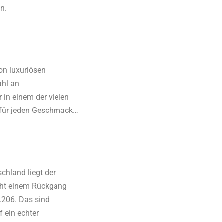
n.
Von luxuriösen
ahl an
 in einem der vielen
dt für jeden Geschmack…
chland liegt der
icht einem Rückgang
.206. Das sind
 ein echter